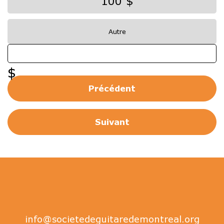
100 $
Autre
Précédent
info@societedeguitaredemontreal.org