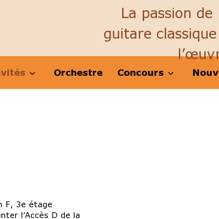
La passion de 
guitare classique
l’œuv
ivités
Orchestre
Concours
Nouv
n F, 3e étage
ter l’Accès D de la