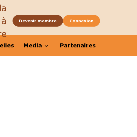
la
 à
Devenir membre
Connexion
re
elles
Media
Partenaires